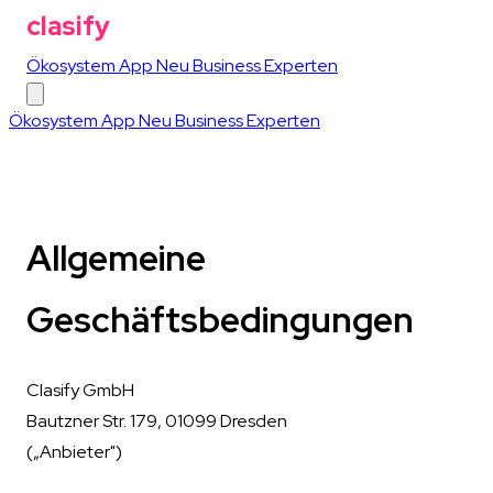
clasify
Ökosystem
App
Neu
Business
Experten
Ökosystem
App
Neu
Business
Experten
Allgemeine
Geschäftsbedingungen
Clasify GmbH
Bautzner Str. 179, 01099 Dresden
(„Anbieter")