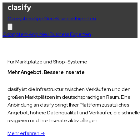
clasify
Ökosystem
App
Neu
Business
Experten
Ökosystem
App
Neu
Business
Experten
Für Marktplätze und Shop-Systeme
Mehr Angebot. Bessere Inserate.
Aktivere Verkäufer.
clasify ist die Infrastruktur zwischen Verkäufern und den
großen Marktplätzen im deutschsprachigen Raum. Eine
Anbindung an clasify bringt Ihrer Plattform zusätzliches
Angebot, höhere Datenqualität und Verkäufer, die schnelle
reagieren und ihre Inserate aktiv pflegen.
Mehr erfahren →