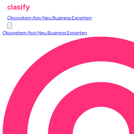
clasify
Ökosystem
App
Neu
Business
Experten
Ökosystem
App
Neu
Business
Experten