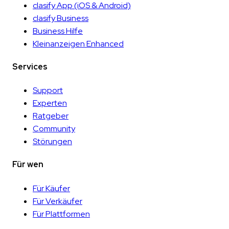
clasify App
(iOS & Android)
clasify Business
Business Hilfe
Kleinanzeigen Enhanced
Services
Support
Experten
Ratgeber
Community
Störungen
Für wen
Für Käufer
Für Verkäufer
Für Plattformen