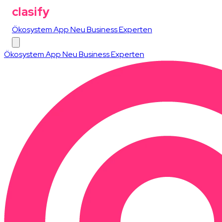
clasify
Ökosystem
App
Neu
Business
Experten
Ökosystem
App
Neu
Business
Experten