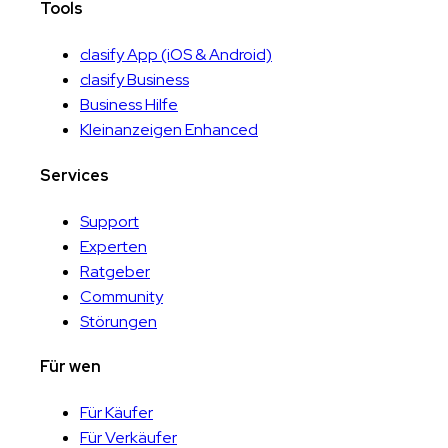
Tools
clasify App
(iOS & Android)
clasify Business
Business Hilfe
Kleinanzeigen Enhanced
Services
Support
Experten
Ratgeber
Community
Störungen
Für wen
Für Käufer
Für Verkäufer