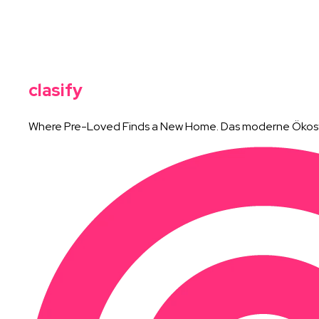
clasify
Where Pre-Loved Finds a New Home. Das moderne Ökosys