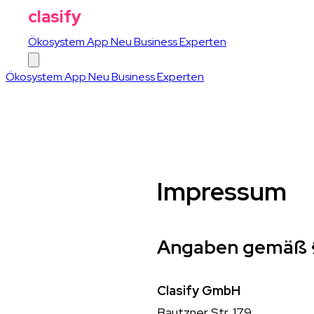
clasify
Ökosystem
App
Neu
Business
Experten
Ökosystem
App
Neu
Business
Experten
Impressum
Angaben gemäß 
Clasify GmbH
Bautzner Str. 179