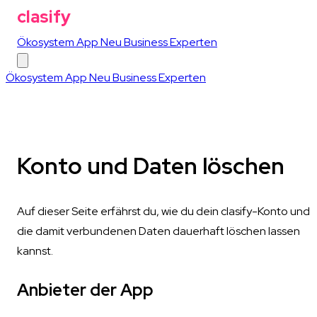
clasify
Ökosystem
App
Neu
Business
Experten
Ökosystem
App
Neu
Business
Experten
Konto und Daten löschen
Auf dieser Seite erfährst du, wie du dein clasify-Konto und
die damit verbundenen Daten dauerhaft löschen lassen
kannst.
Anbieter der App